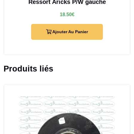
Ressort Aricks P/W gauche
18.50
€
Ajouter Au Panier
Produits liés